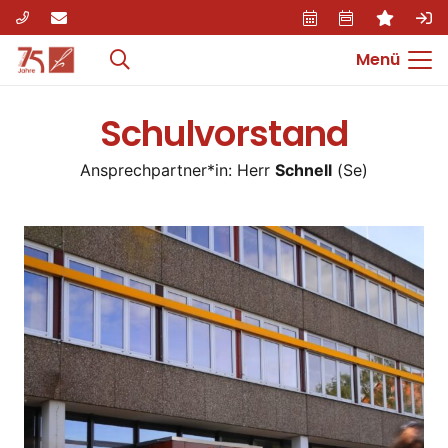
Menü
Schulvorstand
Ansprechpartner*in: Herr
Schnell
(Se)