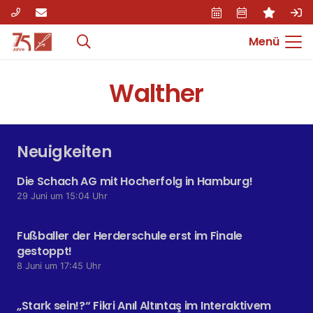
Menü
Walther
Neuigkeiten
Die Schach AG mit Hocherfolg in Hamburg!
29 Juni um 15:04 Uhr
Fußballer der Herderschule erst im Finale
gestoppt!
8 Juni um 17:45 Uhr
„Stark sein!?“ Fikri Anıl Altıntaş im Interaktivem