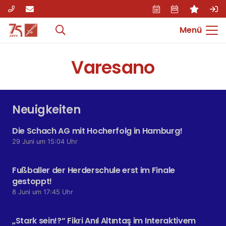
Menü
Varesano
Neuigkeiten
Die Schach AG mit Hocherfolg in Hamburg!
29 Juni um 15:04 Uhr
Fußballer der Herderschule erst im Finale
gestoppt!
8 Juni um 17:45 Uhr
„Stark sein!?“ Fikri Anıl Altıntaş im Interaktivem