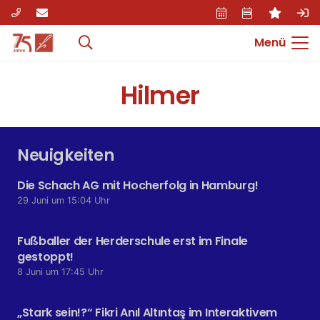
Menü
Hilmer
Neuigkeiten
Die Schach AG mit Hocherfolg in Hamburg!
29 Juni um 15:04 Uhr
Fußballer der Herderschule erst im Finale
gestoppt!
8 Juni um 17:45 Uhr
„Stark sein!?“ Fikri Anıl Altıntaş im Interaktivem