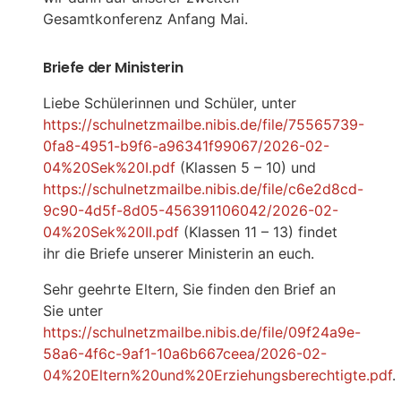
Gesamtkonferenz Anfang Mai.
Briefe der Ministerin
Liebe Schülerinnen und Schüler, unter
https://schulnetzmailbe.nibis.de/file/75565739-
0fa8-4951-b9f6-a96341f99067/2026-02-
04%20Sek%20I.pdf
(Klassen 5 – 10) und
https://schulnetzmailbe.nibis.de/file/c6e2d8cd-
9c90-4d5f-8d05-456391106042/2026-02-
04%20Sek%20II.pdf
(Klassen 11 – 13) findet
ihr die Briefe unserer Ministerin an euch.
Sehr geehrte Eltern, Sie finden den Brief an
Sie unter
https://schulnetzmailbe.nibis.de/file/09f24a9e-
58a6-4f6c-9af1-10a6b667ceea/2026-02-
04%20Eltern%20und%20Erziehungsberechtigte.pdf
.